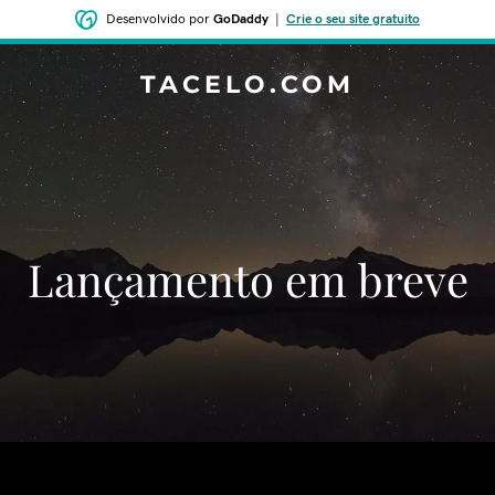
Desenvolvido por
GoDaddy
|
Crie o seu site gratuito
TACELO.COM
‌‌Lançamento em breve